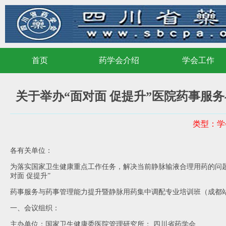
首页
药学会介绍
学会工作
首页
药学会介绍
学会工作
关于举办“面对面 促提升”医院药事服
类型：学
各有关单位：
为落实国家卫生健康重点工作任务，解决当前静脉输液合理用药的问
对面 促提升”
药事服务与药事管理能力提升暨静脉用药集中调配专业培训班（成都
一、会议组织：
主办单位：国家卫生健康委医院管理研究所；
四川省药学会